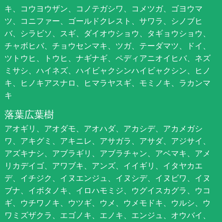
キ、コウヨウザン、コノテガシワ、コメツガ、ゴヨウマ
ツ、コニファー、ゴールドクレスト、サワラ、シノブヒ
バ、シラビソ、スギ、ダイオウショウ、タギョウショウ、
チャボヒバ、チョウセンマキ、ツガ、テーダマツ、ドイ、
ツトウヒ、トウヒ、ナギナギ、ペディアニオイヒバ、ネズ
ミサシ、ハイネズ、ハイビャクシンハイビャクシン、ヒノ
キ、ヒノキアスナロ、ヒマラヤスギ、モミノキ、ラカンマ
キ
落葉広葉樹
アオギリ、アオダモ、アオハダ、アカシデ、アカメガシ
ワ、アキグミ、アキニレ、アサガラ、アサダ、アジサイ、
アズキナシ、アブラギリ、アブラチャン、アベマキ、アメ
リカデイゴ、アワブキ、アンズ、イイギリ、イタヤカエ
デ、イチジク、イヌエンジュ、イヌシデ、イヌビワ、イヌ
ブナ、イボタノキ、イロハモミジ、ウグイスカグラ、ウコ
ギ、ウチワノキ、ウツギ、ウメ、ウメモドキ、ウルシ、ウ
ワミズザクラ、エゴノキ、エノキ、エンジュ、オウバイ、