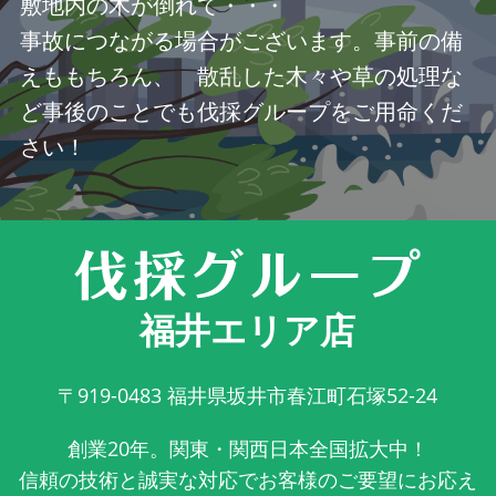
敷地内の木が倒れて・・・
事故につながる場合がございます。事前の備
えももちろん、 散乱した木々や草の処理な
ど事後のことでも伐採グループをご用命くだ
さい！
福井エリア店
〒919-0483
福井県坂井市春江町石塚52-24
創業20年。関東・関西日本全国拡大中！
信頼の技術と誠実な対応でお客様のご要望にお応え