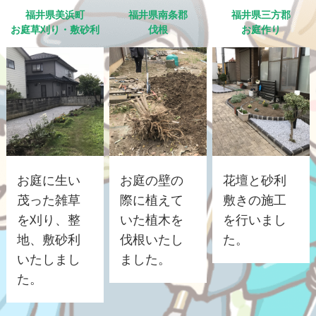
福井県美浜町
福井県南条郡
福井県三方郡
お庭草刈り・敷砂利
伐根
お庭作り
お庭に生い
お庭の壁の
花壇と砂利
茂った雑草
際に植えて
敷きの施工
を刈り、整
いた植木を
を行いまし
地、敷砂利
伐根いたし
た。
いたしまし
ました。
た。