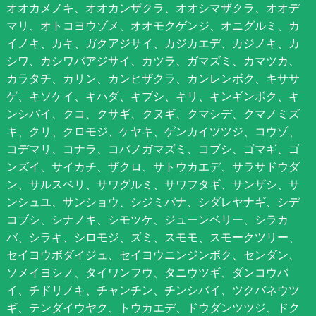
オオカメノキ、オオカンザクラ、オオシマザクラ、オオデ
マリ、オトコヨウゾメ、オオモクゲンジ、オニグルミ、カ
イノキ、カキ、ガクアジサイ、カジカエデ、カジノキ、カ
シワ、カシワバアジサイ、カツラ、ガマズミ、カマツカ、
カラタチ、カリン、カンヒザクラ、カンレンボク、キササ
ゲ、キソケイ、キハダ、キブシ、キリ、キンギンボク、キ
ンシバイ、クコ、クサギ、クヌギ、クマシデ、クマノミズ
キ、クリ、クロモジ、ケヤキ、ゲンカイツツジ、コウゾ、
コデマリ、コナラ、コバノガマズミ、コブシ、ゴマギ、ゴ
ンズイ、サイカチ、ザクロ、サトウカエデ、サラサドウダ
ン、サルスベリ、サワグルミ、サワフタギ、サンザシ、サ
ンシュユ、サンショウ、シジミバナ、シダレヤナギ、シデ
コブシ、シナノキ、シモツケ、ジューンベリー、シラカ
バ、シラキ、シロモジ、ズミ、スモモ、スモークツリー、
セイヨウボダイジュ、セイヨウニンジンボク、センダン、
ソメイヨシノ、タイワンフウ、タニウツギ、ダンコウバ
イ、チドリノキ、チャンチン、チンシバイ、ツクバネウツ
ギ、テンダイウヤク、トウカエデ、ドウダンツツジ、ドク