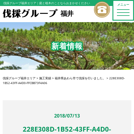
伐採グループ福井エリア
｜庭と植木のことならおまかせください
メニュー
福井
toggle
naviga
新着情報
伐採グループ福井エリア
>
施工実績
>
福井県あわら市で伐採を行いました。
>
228E308D-
1B52-43FF-A4D0-FFCBB73F4A06
2018/07/13
228E308D-1B52-43FF-A4D0-