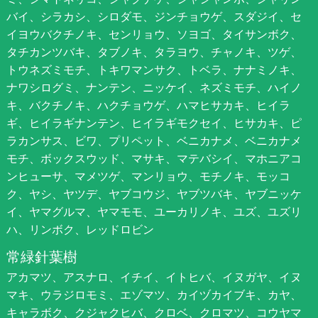
バイ、シラカシ、シロダモ、ジンチョウゲ、スダジイ、セ
イヨウバクチノキ、センリョウ、ソヨゴ、タイサンボク、
タチカンツバキ、タブノキ、タラヨウ、チャノキ、ツゲ、
トウネズミモチ、トキワマンサク、トベラ、ナナミノキ、
ナワシログミ、ナンテン、ニッケイ、ネズミモチ、ハイノ
キ、バクチノキ、ハクチョウゲ、ハマヒサカキ、ヒイラ
ギ、ヒイラギナンテン、ヒイラギモクセイ、ヒサカキ、ピ
ラカンサス、ビワ、プリペット、ベニカナメ、ベニカナメ
モチ、ボックスウッド、マサキ、マテバシイ、マホニアコ
ンヒューサ、マメツゲ、マンリョウ、モチノキ、モッコ
ク、ヤシ、ヤツデ、ヤブコウジ、ヤブツバキ、ヤブニッケ
イ、ヤマグルマ、ヤマモモ、ユーカリノキ、ユズ、ユズリ
ハ、リンボク、レッドロビン
常緑針葉樹
アカマツ、アスナロ、イチイ、イトヒバ、イヌガヤ、イヌ
マキ、ウラジロモミ、エゾマツ、カイヅカイブキ、カヤ、
キャラボク、クジャクヒバ、クロベ、クロマツ、コウヤマ