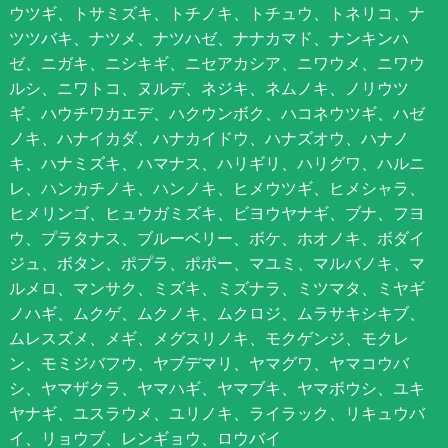
ウツギ、トサミズキ、トチノキ、トチュウ、トネリコ、ナ
ツツバキ、ナツメ、ナツハゼ、ナナカマド、ナンキンハ
ゼ、ニガキ、ニシキギ、ニセアカシア、ニワウメ、ニワウ
ルシ、ニワトコ、ヌルデ、ネジキ、ネムノキ、ノリウツ
ギ、ハウチワカエデ、ハクウンボク、ハコネウツギ、ハゼ
ノキ、ハナイカダ、ハナカイドウ、ハナズオウ、ハナノ
キ、ハナミズキ、ハマナス、ハリギリ、ハリグワ、ハルニ
レ、ハンカチノキ、ハンノキ、ヒメウツギ、ヒメシャラ、
ヒメリンゴ、ヒュウガミズキ、ビヨウヤナギ、ブナ、フヨ
ウ、プラタナス、ブルーベリー、ボケ、ホオノキ、ボダイ
ジュ、ボタン、ポプラ、ポポー、マユミ、マルバノキ、マ
ルメロ、マンサク、ミズキ、ミズナラ、ミツマタ、ミヤギ
ノハギ、ムクゲ、ムクノキ、ムクロジ、ムラサキシキブ、
ムレスズメ、メギ、メグスリノキ、モクゲンジ、モクレ
ン、モミジバフウ、ヤブデマリ、ヤマグワ、ヤマコウバ
シ、ヤマザクラ、ヤマハギ、ヤマブキ、ヤマボウシ、ユキ
ヤナギ、ユスラウメ、ユリノキ、ライラック、リキュウバ
イ、リョウブ、レンギョウ、ロウバイ