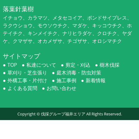
落葉針葉樹
イチョウ、カラマツ、メタセコイア、ポンドサイプレス、
ラクウショウ、モウソウチク、マダケ、キッコウチク、ホ
テイチク、キンメイチク、ナリヒラダケ、クロチク、ヤダ
ケ、クマザサ、オカメザサ、チゴザサ、オロシマチク
サイトマップ
TOP
私達について
剪定・刈込
樹木伐採
草刈り・芝生張り
庭木消毒・防虫対策
外構工事・片付け
施工事例
新着情報
よくある質問
お問い合わせ
Copyright ©
伐採グループ福井エリア
All Rights Reserved.