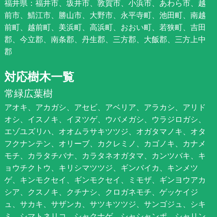
福井県：福井市、坂井市、敦賀市、小浜市、あわら市、越
前市、鯖江市、勝山市、大野市、永平寺町、池田町、南越
前町、越前町、美浜町、高浜町、おおい町、若狭町、吉田
郡、今立郡、南条郡、丹生郡、三方郡、大飯郡、三方上中
郡
対応樹木一覧
常緑広葉樹
アオキ、アカガシ、アセビ、アベリア、アラカシ、アリド
オシ、イスノキ、イヌツゲ、ウバメガシ、ウラジロガシ、
エゾユズリハ、オオムラサキツツジ、オガタマノキ、オタ
フクナンテン、オリーブ、カクレミノ、カゴノキ、カナメ
モチ、カラタチバナ、カラタネオガタマ、カンツバキ、キ
ョウチクトウ、キリシマツツジ、ギンバイカ、キンメツ
ゲ、キンモクセイ、ギンモクセイ、ミモザ、ギンヨウアカ
シア、クスノキ、クチナシ、クロガネモチ、ゲッケイジ
ュ、サカキ、サザンカ、サツキツツジ、サンゴジュ、シキ
ミ、シマトネリコ、シャクナゲ、シャシャンポ、シャリン