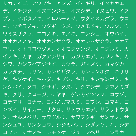
リカデイゴ、アワブキ、アンズ、イイギリ、イタヤカエ
デ、イチジク、イヌエンジュ、イヌシデ、イヌビワ、イヌ
ブナ、イボタノキ、イロハモミジ、ウグイスカグラ、ウコ
ギ、ウチワノキ、ウツギ、ウメ、ウメモドキ、ウルシ、ウ
ワミズザクラ、エゴノキ、エノキ、エンジュ、オウバイ、
オオカメノキ、オオカンザクラ、オオシマザクラ、オオデ
マリ、オトコヨウゾメ、オオモクゲンジ、オニグルミ、カ
イノキ、カキ、ガクアジサイ、カジカエデ、カジノキ、カ
シワ、カシワバアジサイ、カツラ、ガマズミ、カマツカ、
カラタチ、カリン、カンヒザクラ、カンレンボク、キササ
ゲ、キソケイ、キハダ、キブシ、キリ、キンギンボク、キ
ンシバイ、クコ、クサギ、クヌギ、クマシデ、クマノミズ
キ、クリ、クロモジ、ケヤキ、ゲンカイツツジ、コウゾ、
コデマリ、コナラ、コバノガマズミ、コブシ、ゴマギ、ゴ
ンズイ、サイカチ、ザクロ、サトウカエデ、サラサドウダ
ン、サルスベリ、サワグルミ、サワフタギ、サンザシ、サ
ンシュユ、サンショウ、シジミバナ、シダレヤナギ、シデ
コブシ、シナノキ、シモツケ、ジューンベリー、シラカ