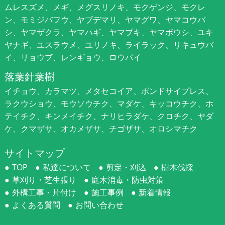
ムレスズメ、メギ、メグスリノキ、モクゲンジ、モクレ
ン、モミジバフウ、ヤブデマリ、ヤマグワ、ヤマコウバ
シ、ヤマザクラ、ヤマハギ、ヤマブキ、ヤマボウシ、ユキ
ヤナギ、ユスラウメ、ユリノキ、ライラック、リキュウバ
イ、リョウブ、レンギョウ、ロウバイ
落葉針葉樹
イチョウ、カラマツ、メタセコイア、ポンドサイプレス、
ラクウショウ、モウソウチク、マダケ、キッコウチク、ホ
テイチク、キンメイチク、ナリヒラダケ、クロチク、ヤダ
ケ、クマザサ、オカメザサ、チゴザサ、オロシマチク
サイトマップ
TOP
私達について
剪定・刈込
樹木伐採
草刈り・芝生張り
庭木消毒・防虫対策
外構工事・片付け
施工事例
新着情報
よくある質問
お問い合わせ