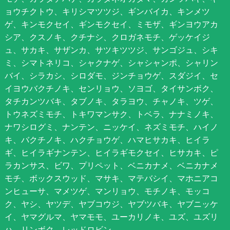
ョウチクトウ、キリシマツツジ、ギンバイカ、キンメツ
ゲ、キンモクセイ、ギンモクセイ、ミモザ、ギンヨウアカ
シア、クスノキ、クチナシ、クロガネモチ、ゲッケイジ
ュ、サカキ、サザンカ、サツキツツジ、サンゴジュ、シキ
ミ、シマトネリコ、シャクナゲ、シャシャンポ、シャリン
バイ、シラカシ、シロダモ、ジンチョウゲ、スダジイ、セ
イヨウバクチノキ、センリョウ、ソヨゴ、タイサンボク、
タチカンツバキ、タブノキ、タラヨウ、チャノキ、ツゲ、
トウネズミモチ、トキワマンサク、トベラ、ナナミノキ、
ナワシログミ、ナンテン、ニッケイ、ネズミモチ、ハイノ
キ、バクチノキ、ハクチョウゲ、ハマヒサカキ、ヒイラ
ギ、ヒイラギナンテン、ヒイラギモクセイ、ヒサカキ、ピ
ラカンサス、ビワ、プリペット、ベニカナメ、ベニカナメ
モチ、ボックスウッド、マサキ、マテバシイ、マホニアコ
ンヒューサ、マメツゲ、マンリョウ、モチノキ、モッコ
ク、ヤシ、ヤツデ、ヤブコウジ、ヤブツバキ、ヤブニッケ
イ、ヤマグルマ、ヤマモモ、ユーカリノキ、ユズ、ユズリ
ハ、リンボク、レッドロビン