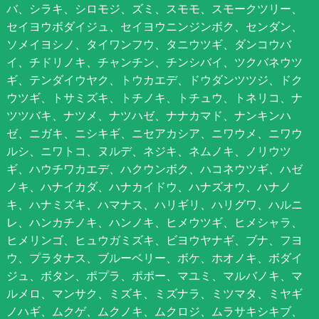
バ、シラキ、シロモジ、ズミ、スモモ、スモークツリー、
セイヨウボダイジュ、セイヨウニンジンボク、センダン、
ソメイヨシノ、タイワンフウ、タニウツギ、ダンコウバ
イ、チドリノキ、チャンチン、チンシバイ、ツクバネウツ
ギ、テンダイウヤク、トウカエデ、ドウダンツツジ、ドク
ウツギ、トサミズキ、トチノキ、トチュウ、トネリコ、ナ
ツツバキ、ナツメ、ナツハゼ、ナナカマド、ナンキンハ
ゼ、ニガキ、ニシキギ、ニセアカシア、ニワウメ、ニワウ
ルシ、ニワトコ、ヌルデ、ネジキ、ネムノキ、ノリウツ
ギ、ハウチワカエデ、ハクウンボク、ハコネウツギ、ハゼ
ノキ、ハナイカダ、ハナカイドウ、ハナズオウ、ハナノ
キ、ハナミズキ、ハマナス、ハリギリ、ハリグワ、ハルニ
レ、ハンカチノキ、ハンノキ、ヒメウツギ、ヒメシャラ、
ヒメリンゴ、ヒュウガミズキ、ビヨウヤナギ、ブナ、フヨ
ウ、プラタナス、ブルーベリー、ボケ、ホオノキ、ボダイ
ジュ、ボタン、ポプラ、ポポー、マユミ、マルバノキ、マ
ルメロ、マンサク、ミズキ、ミズナラ、ミツマタ、ミヤギ
ノハギ、ムクゲ、ムクノキ、ムクロジ、ムラサキシキブ、