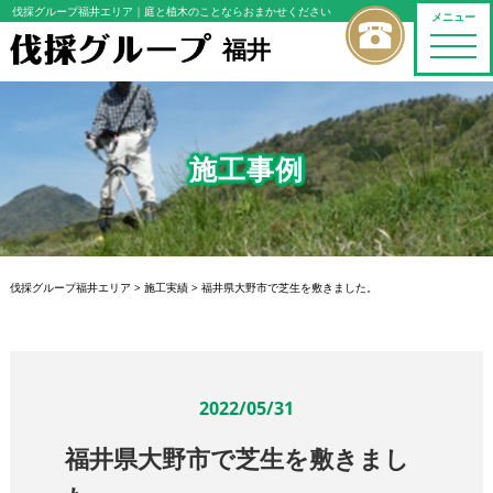
伐採グループ福井エリア
｜庭と植木のことならおまかせください
メニュー
福井
toggle
naviga
施工事例
伐採グループ福井エリア
>
施工実績
>
福井県大野市で芝生を敷きました。
2022/05/31
福井県大野市で芝生を敷きまし