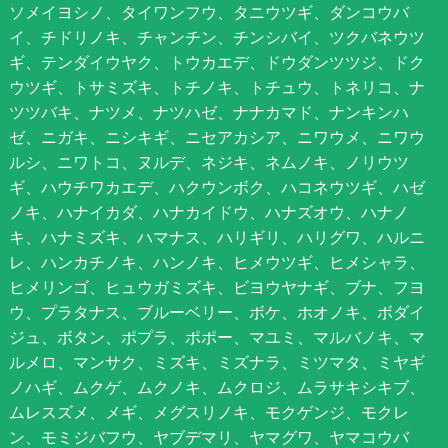
ソメイヨシノ、タイワンフウ、タニウツギ、ダンコウバ
イ、チドリノキ、チャンチン、チンシバイ、ツクバネウツ
ギ、テンダイウヤク、トウカエデ、ドウダンツツジ、ドク
ウツギ、トサミズキ、トチノキ、トチュウ、トネリコ、ナ
ツツバキ、ナツメ、ナツハゼ、ナナカマド、ナンキンハ
ゼ、ニガキ、ニシキギ、ニセアカシア、ニワウメ、ニワウ
ルシ、ニワトコ、ヌルデ、ネジキ、ネムノキ、ノリウツ
ギ、ハウチワカエデ、ハクウンボク、ハコネウツギ、ハゼ
ノキ、ハナイカダ、ハナカイドウ、ハナズオウ、ハナノ
キ、ハナミズキ、ハマナス、ハリギリ、ハリグワ、ハルニ
レ、ハンカチノキ、ハンノキ、ヒメウツギ、ヒメシャラ、
ヒメリンゴ、ヒュウガミズキ、ビヨウヤナギ、ブナ、フヨ
ウ、プラタナス、ブルーベリー、ボケ、ホオノキ、ボダイ
ジュ、ボタン、ポプラ、ポポー、マユミ、マルバノキ、マ
ルメロ、マンサク、ミズキ、ミズナラ、ミツマタ、ミヤギ
ノハギ、ムクゲ、ムクノキ、ムクロジ、ムラサキシキブ、
ムレスズメ、メギ、メグスリノキ、モクゲンジ、モクレ
ン、モミジバフウ、ヤブデマリ、ヤマグワ、ヤマコウバ