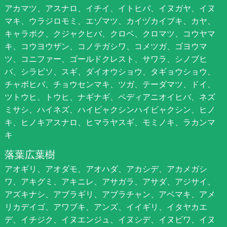
アカマツ、アスナロ、イチイ、イトヒバ、イヌガヤ、イヌ
マキ、ウラジロモミ、エゾマツ、カイヅカイブキ、カヤ、
キャラボク、クジャクヒバ、クロベ、クロマツ、コウヤマ
キ、コウヨウザン、コノテガシワ、コメツガ、ゴヨウマ
ツ、コニファー、ゴールドクレスト、サワラ、シノブヒ
バ、シラビソ、スギ、ダイオウショウ、タギョウショウ、
チャボヒバ、チョウセンマキ、ツガ、テーダマツ、ドイ、
ツトウヒ、トウヒ、ナギナギ、ペディアニオイヒバ、ネズ
ミサシ、ハイネズ、ハイビャクシンハイビャクシン、ヒノ
キ、ヒノキアスナロ、ヒマラヤスギ、モミノキ、ラカンマ
キ
落葉広葉樹
アオギリ、アオダモ、アオハダ、アカシデ、アカメガシ
ワ、アキグミ、アキニレ、アサガラ、アサダ、アジサイ、
アズキナシ、アブラギリ、アブラチャン、アベマキ、アメ
リカデイゴ、アワブキ、アンズ、イイギリ、イタヤカエ
デ、イチジク、イヌエンジュ、イヌシデ、イヌビワ、イヌ