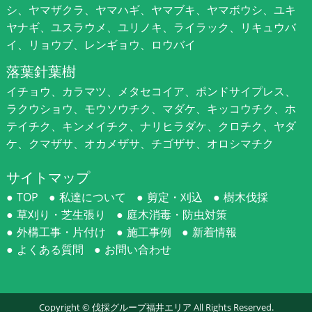
シ、ヤマザクラ、ヤマハギ、ヤマブキ、ヤマボウシ、ユキ
ヤナギ、ユスラウメ、ユリノキ、ライラック、リキュウバ
イ、リョウブ、レンギョウ、ロウバイ
落葉針葉樹
イチョウ、カラマツ、メタセコイア、ポンドサイプレス、
ラクウショウ、モウソウチク、マダケ、キッコウチク、ホ
テイチク、キンメイチク、ナリヒラダケ、クロチク、ヤダ
ケ、クマザサ、オカメザサ、チゴザサ、オロシマチク
サイトマップ
TOP
私達について
剪定・刈込
樹木伐採
草刈り・芝生張り
庭木消毒・防虫対策
外構工事・片付け
施工事例
新着情報
よくある質問
お問い合わせ
Copyright ©
伐採グループ福井エリア
All Rights Reserved.