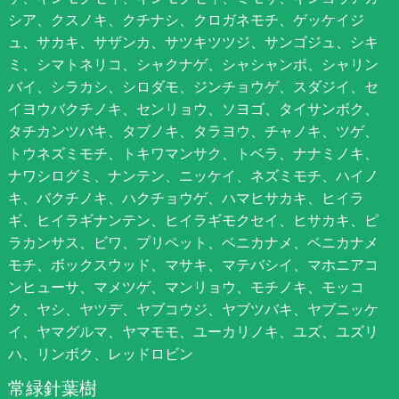
シア、クスノキ、クチナシ、クロガネモチ、ゲッケイジ
ュ、サカキ、サザンカ、サツキツツジ、サンゴジュ、シキ
ミ、シマトネリコ、シャクナゲ、シャシャンポ、シャリン
バイ、シラカシ、シロダモ、ジンチョウゲ、スダジイ、セ
イヨウバクチノキ、センリョウ、ソヨゴ、タイサンボク、
タチカンツバキ、タブノキ、タラヨウ、チャノキ、ツゲ、
トウネズミモチ、トキワマンサク、トベラ、ナナミノキ、
ナワシログミ、ナンテン、ニッケイ、ネズミモチ、ハイノ
キ、バクチノキ、ハクチョウゲ、ハマヒサカキ、ヒイラ
ギ、ヒイラギナンテン、ヒイラギモクセイ、ヒサカキ、ピ
ラカンサス、ビワ、プリペット、ベニカナメ、ベニカナメ
モチ、ボックスウッド、マサキ、マテバシイ、マホニアコ
ンヒューサ、マメツゲ、マンリョウ、モチノキ、モッコ
ク、ヤシ、ヤツデ、ヤブコウジ、ヤブツバキ、ヤブニッケ
イ、ヤマグルマ、ヤマモモ、ユーカリノキ、ユズ、ユズリ
ハ、リンボク、レッドロビン
常緑針葉樹