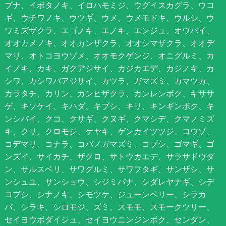
ブナ、イボタノキ、イロハモミジ、ウグイスカグラ、ウコ
ギ、ウチワノキ、ウツギ、ウメ、ウメモドキ、ウルシ、ウ
ワミズザクラ、エゴノキ、エノキ、エンジュ、オウバイ、
オオカメノキ、オオカンザクラ、オオシマザクラ、オオデ
マリ、オトコヨウゾメ、オオモクゲンジ、オニグルミ、カ
イノキ、カキ、ガクアジサイ、カジカエデ、カジノキ、カ
シワ、カシワバアジサイ、カツラ、ガマズミ、カマツカ、
カラタチ、カリン、カンヒザクラ、カンレンボク、キササ
ゲ、キソケイ、キハダ、キブシ、キリ、キンギンボク、キ
ンシバイ、クコ、クサギ、クヌギ、クマシデ、クマノミズ
キ、クリ、クロモジ、ケヤキ、ゲンカイツツジ、コウゾ、
コデマリ、コナラ、コバノガマズミ、コブシ、ゴマギ、ゴ
ンズイ、サイカチ、ザクロ、サトウカエデ、サラサドウダ
ン、サルスベリ、サワグルミ、サワフタギ、サンザシ、サ
ンシュユ、サンショウ、シジミバナ、シダレヤナギ、シデ
コブシ、シナノキ、シモツケ、ジューンベリー、シラカ
バ、シラキ、シロモジ、ズミ、スモモ、スモークツリー、
セイヨウボダイジュ、セイヨウニンジンボク、センダン、