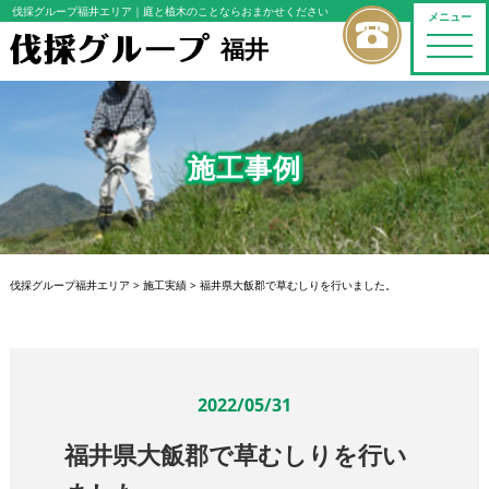
伐採グループ福井エリア
｜庭と植木のことならおまかせください
メニュー
福井
toggle
naviga
施工事例
伐採グループ福井エリア
>
施工実績
>
福井県大飯郡で草むしりを行いました。
2022/05/31
福井県大飯郡で草むしりを行い