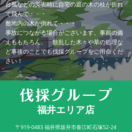
台風などの災害時に自宅の庭の木の枝が折れ
て飛んで・・・
敷地内の木が倒れて・・・
事故につながる場合がございます。事前の備
えももちろん、 散乱した木々や草の処理な
ど事後のことでも伐採グループをご用命くだ
さい！
福井エリア店
〒919-0483
福井県坂井市春江町石塚52-24