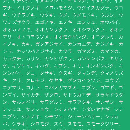
デ、イチジク、イヌエンジュ、イヌシデ、イヌビワ、イヌ
ブナ、イボタノキ、イロハモミジ、ウグイスカグラ、ウコ
ギ、ウチワノキ、ウツギ、ウメ、ウメモドキ、ウルシ、ウ
ワミズザクラ、エゴノキ、エノキ、エンジュ、オウバイ、
オオカメノキ、オオカンザクラ、オオシマザクラ、オオデ
マリ、オトコヨウゾメ、オオモクゲンジ、オニグルミ、カ
イノキ、カキ、ガクアジサイ、カジカエデ、カジノキ、カ
シワ、カシワバアジサイ、カツラ、ガマズミ、カマツカ、
カラタチ、カリン、カンヒザクラ、カンレンボク、キササ
ゲ、キソケイ、キハダ、キブシ、キリ、キンギンボク、キ
ンシバイ、クコ、クサギ、クヌギ、クマシデ、クマノミズ
キ、クリ、クロモジ、ケヤキ、ゲンカイツツジ、コウゾ、
コデマリ、コナラ、コバノガマズミ、コブシ、ゴマギ、ゴ
ンズイ、サイカチ、ザクロ、サトウカエデ、サラサドウダ
ン、サルスベリ、サワグルミ、サワフタギ、サンザシ、サ
ンシュユ、サンショウ、シジミバナ、シダレヤナギ、シデ
コブシ、シナノキ、シモツケ、ジューンベリー、シラカ
バ、シラキ、シロモジ、ズミ、スモモ、スモークツリー、