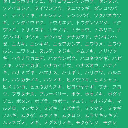
セイヨウボダイジュ、セイヨウニンジンボク、センダン、
ソメイヨシノ、タイワンフウ、タニウツギ、ダンコウバ
イ、チドリノキ、チャンチン、チンシバイ、ツクバネウツ
ギ、テンダイウヤク、トウカエデ、ドウダンツツジ、ドク
ウツギ、トサミズキ、トチノキ、トチュウ、トネリコ、ナ
ツツバキ、ナツメ、ナツハゼ、ナナカマド、ナンキンハ
ゼ、ニガキ、ニシキギ、ニセアカシア、ニワウメ、ニワウ
ルシ、ニワトコ、ヌルデ、ネジキ、ネムノキ、ノリウツ
ギ、ハウチワカエデ、ハクウンボク、ハコネウツギ、ハゼ
ノキ、ハナイカダ、ハナカイドウ、ハナズオウ、ハナノ
キ、ハナミズキ、ハマナス、ハリギリ、ハリグワ、ハルニ
レ、ハンカチノキ、ハンノキ、ヒメウツギ、ヒメシャラ、
ヒメリンゴ、ヒュウガミズキ、ビヨウヤナギ、ブナ、フヨ
ウ、プラタナス、ブルーベリー、ボケ、ホオノキ、ボダイ
ジュ、ボタン、ポプラ、ポポー、マユミ、マルバノキ、マ
ルメロ、マンサク、ミズキ、ミズナラ、ミツマタ、ミヤギ
ノハギ、ムクゲ、ムクノキ、ムクロジ、ムラサキシキブ、
ムレスズメ、メギ、メグスリノキ、モクゲンジ、モクレ