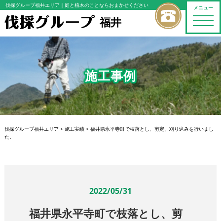
伐採グループ福井エリア
｜庭と植木のことならおまかせください
メニュー
福井
toggle
naviga
施工事例
伐採グループ福井エリア
>
施工実績
>
福井県永平寺町で枝落とし、剪定、刈り込みを行いまし
た。
2022/05/31
福井県永平寺町で枝落とし、剪