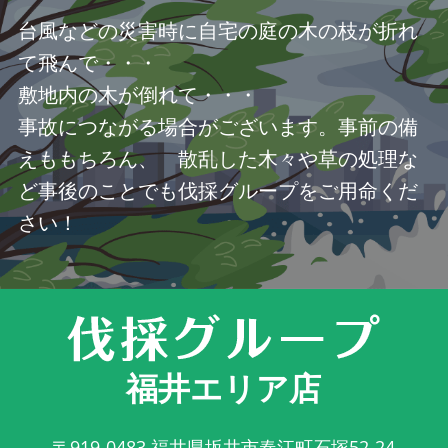
台風などの災害時に自宅の庭の木の枝が折れ
て飛んで・・・
敷地内の木が倒れて・・・
事故につながる場合がございます。事前の備
えももちろん、 散乱した木々や草の処理な
ど事後のことでも伐採グループをご用命くだ
さい！
福井エリア店
〒919-0483
福井県坂井市春江町石塚52-24