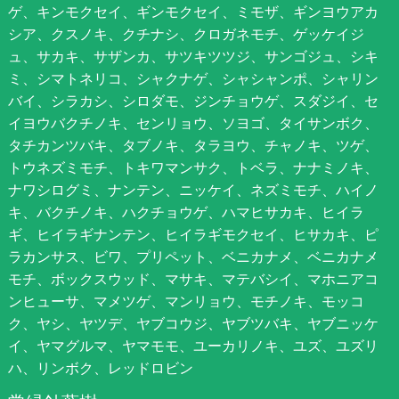
ゲ、キンモクセイ、ギンモクセイ、ミモザ、ギンヨウアカ
シア、クスノキ、クチナシ、クロガネモチ、ゲッケイジ
ュ、サカキ、サザンカ、サツキツツジ、サンゴジュ、シキ
ミ、シマトネリコ、シャクナゲ、シャシャンポ、シャリン
バイ、シラカシ、シロダモ、ジンチョウゲ、スダジイ、セ
イヨウバクチノキ、センリョウ、ソヨゴ、タイサンボク、
タチカンツバキ、タブノキ、タラヨウ、チャノキ、ツゲ、
トウネズミモチ、トキワマンサク、トベラ、ナナミノキ、
ナワシログミ、ナンテン、ニッケイ、ネズミモチ、ハイノ
キ、バクチノキ、ハクチョウゲ、ハマヒサカキ、ヒイラ
ギ、ヒイラギナンテン、ヒイラギモクセイ、ヒサカキ、ピ
ラカンサス、ビワ、プリペット、ベニカナメ、ベニカナメ
モチ、ボックスウッド、マサキ、マテバシイ、マホニアコ
ンヒューサ、マメツゲ、マンリョウ、モチノキ、モッコ
ク、ヤシ、ヤツデ、ヤブコウジ、ヤブツバキ、ヤブニッケ
イ、ヤマグルマ、ヤマモモ、ユーカリノキ、ユズ、ユズリ
ハ、リンボク、レッドロビン