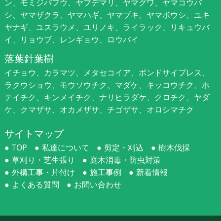
ン、モミジバフウ、ヤブデマリ、ヤマグワ、ヤマコウバ
シ、ヤマザクラ、ヤマハギ、ヤマブキ、ヤマボウシ、ユキ
ヤナギ、ユスラウメ、ユリノキ、ライラック、リキュウバ
イ、リョウブ、レンギョウ、ロウバイ
落葉針葉樹
イチョウ、カラマツ、メタセコイア、ポンドサイプレス、
ラクウショウ、モウソウチク、マダケ、キッコウチク、ホ
テイチク、キンメイチク、ナリヒラダケ、クロチク、ヤダ
ケ、クマザサ、オカメザサ、チゴザサ、オロシマチク
サイトマップ
TOP
私達について
剪定・刈込
樹木伐採
草刈り・芝生張り
庭木消毒・防虫対策
外構工事・片付け
施工事例
新着情報
よくある質問
お問い合わせ