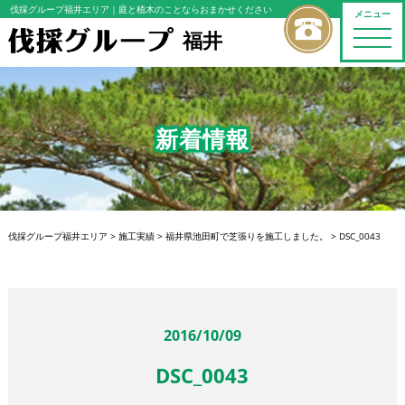
伐採グループ福井エリア
｜庭と植木のことならおまかせください
メニュー
福井
toggle
naviga
新着情報
伐採グループ福井エリア
>
施工実績
>
福井県池田町で芝張りを施工しました。
>
DSC_0043
2016/10/09
DSC_0043