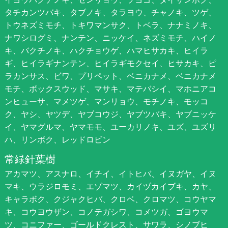
タチカンツバキ、タブノキ、タラヨウ、チャノキ、ツゲ、
トウネズミモチ、トキワマンサク、トベラ、ナナミノキ、
ナワシログミ、ナンテン、ニッケイ、ネズミモチ、ハイノ
キ、バクチノキ、ハクチョウゲ、ハマヒサカキ、ヒイラ
ギ、ヒイラギナンテン、ヒイラギモクセイ、ヒサカキ、ピ
ラカンサス、ビワ、プリペット、ベニカナメ、ベニカナメ
モチ、ボックスウッド、マサキ、マテバシイ、マホニアコ
ンヒューサ、マメツゲ、マンリョウ、モチノキ、モッコ
ク、ヤシ、ヤツデ、ヤブコウジ、ヤブツバキ、ヤブニッケ
イ、ヤマグルマ、ヤマモモ、ユーカリノキ、ユズ、ユズリ
ハ、リンボク、レッドロビン
常緑針葉樹
アカマツ、アスナロ、イチイ、イトヒバ、イヌガヤ、イヌ
マキ、ウラジロモミ、エゾマツ、カイヅカイブキ、カヤ、
キャラボク、クジャクヒバ、クロベ、クロマツ、コウヤマ
キ、コウヨウザン、コノテガシワ、コメツガ、ゴヨウマ
ツ、コニファー、ゴールドクレスト、サワラ、シノブヒ