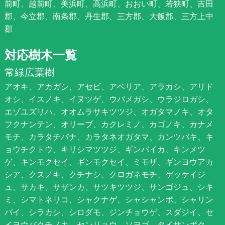
前町、越前町、美浜町、高浜町、おおい町、若狭町、吉田
郡、今立郡、南条郡、丹生郡、三方郡、大飯郡、三方上中
郡
対応樹木一覧
常緑広葉樹
アオキ、アカガシ、アセビ、アベリア、アラカシ、アリド
オシ、イスノキ、イヌツゲ、ウバメガシ、ウラジロガシ、
エゾユズリハ、オオムラサキツツジ、オガタマノキ、オタ
フクナンテン、オリーブ、カクレミノ、カゴノキ、カナメ
モチ、カラタチバナ、カラタネオガタマ、カンツバキ、キ
ョウチクトウ、キリシマツツジ、ギンバイカ、キンメツ
ゲ、キンモクセイ、ギンモクセイ、ミモザ、ギンヨウアカ
シア、クスノキ、クチナシ、クロガネモチ、ゲッケイジ
ュ、サカキ、サザンカ、サツキツツジ、サンゴジュ、シキ
ミ、シマトネリコ、シャクナゲ、シャシャンポ、シャリン
バイ、シラカシ、シロダモ、ジンチョウゲ、スダジイ、セ
イヨウバクチノキ、センリョウ、ソヨゴ、タイサンボク、