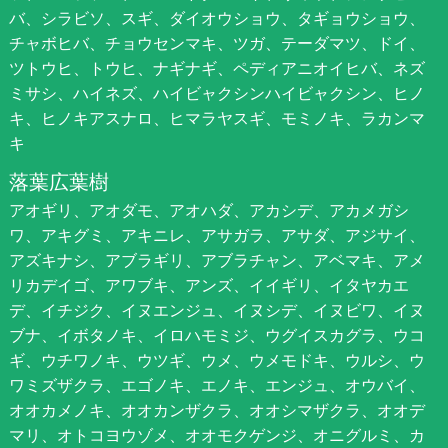
バ、シラビソ、スギ、ダイオウショウ、タギョウショウ、
チャボヒバ、チョウセンマキ、ツガ、テーダマツ、ドイ、
ツトウヒ、トウヒ、ナギナギ、ペディアニオイヒバ、ネズ
ミサシ、ハイネズ、ハイビャクシンハイビャクシン、ヒノ
キ、ヒノキアスナロ、ヒマラヤスギ、モミノキ、ラカンマ
キ
落葉広葉樹
アオギリ、アオダモ、アオハダ、アカシデ、アカメガシ
ワ、アキグミ、アキニレ、アサガラ、アサダ、アジサイ、
アズキナシ、アブラギリ、アブラチャン、アベマキ、アメ
リカデイゴ、アワブキ、アンズ、イイギリ、イタヤカエ
デ、イチジク、イヌエンジュ、イヌシデ、イヌビワ、イヌ
ブナ、イボタノキ、イロハモミジ、ウグイスカグラ、ウコ
ギ、ウチワノキ、ウツギ、ウメ、ウメモドキ、ウルシ、ウ
ワミズザクラ、エゴノキ、エノキ、エンジュ、オウバイ、
オオカメノキ、オオカンザクラ、オオシマザクラ、オオデ
マリ、オトコヨウゾメ、オオモクゲンジ、オニグルミ、カ