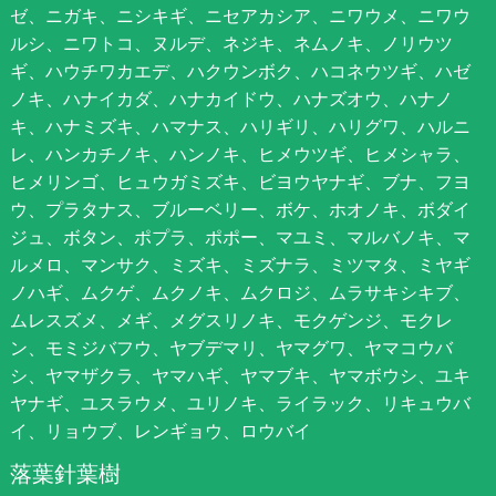
ゼ、ニガキ、ニシキギ、ニセアカシア、ニワウメ、ニワウ
ルシ、ニワトコ、ヌルデ、ネジキ、ネムノキ、ノリウツ
ギ、ハウチワカエデ、ハクウンボク、ハコネウツギ、ハゼ
ノキ、ハナイカダ、ハナカイドウ、ハナズオウ、ハナノ
キ、ハナミズキ、ハマナス、ハリギリ、ハリグワ、ハルニ
レ、ハンカチノキ、ハンノキ、ヒメウツギ、ヒメシャラ、
ヒメリンゴ、ヒュウガミズキ、ビヨウヤナギ、ブナ、フヨ
ウ、プラタナス、ブルーベリー、ボケ、ホオノキ、ボダイ
ジュ、ボタン、ポプラ、ポポー、マユミ、マルバノキ、マ
ルメロ、マンサク、ミズキ、ミズナラ、ミツマタ、ミヤギ
ノハギ、ムクゲ、ムクノキ、ムクロジ、ムラサキシキブ、
ムレスズメ、メギ、メグスリノキ、モクゲンジ、モクレ
ン、モミジバフウ、ヤブデマリ、ヤマグワ、ヤマコウバ
シ、ヤマザクラ、ヤマハギ、ヤマブキ、ヤマボウシ、ユキ
ヤナギ、ユスラウメ、ユリノキ、ライラック、リキュウバ
イ、リョウブ、レンギョウ、ロウバイ
落葉針葉樹