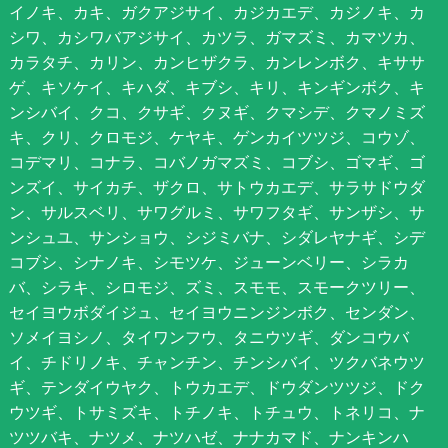
イノキ、カキ、ガクアジサイ、カジカエデ、カジノキ、カ
シワ、カシワバアジサイ、カツラ、ガマズミ、カマツカ、
カラタチ、カリン、カンヒザクラ、カンレンボク、キササ
ゲ、キソケイ、キハダ、キブシ、キリ、キンギンボク、キ
ンシバイ、クコ、クサギ、クヌギ、クマシデ、クマノミズ
キ、クリ、クロモジ、ケヤキ、ゲンカイツツジ、コウゾ、
コデマリ、コナラ、コバノガマズミ、コブシ、ゴマギ、ゴ
ンズイ、サイカチ、ザクロ、サトウカエデ、サラサドウダ
ン、サルスベリ、サワグルミ、サワフタギ、サンザシ、サ
ンシュユ、サンショウ、シジミバナ、シダレヤナギ、シデ
コブシ、シナノキ、シモツケ、ジューンベリー、シラカ
バ、シラキ、シロモジ、ズミ、スモモ、スモークツリー、
セイヨウボダイジュ、セイヨウニンジンボク、センダン、
ソメイヨシノ、タイワンフウ、タニウツギ、ダンコウバ
イ、チドリノキ、チャンチン、チンシバイ、ツクバネウツ
ギ、テンダイウヤク、トウカエデ、ドウダンツツジ、ドク
ウツギ、トサミズキ、トチノキ、トチュウ、トネリコ、ナ
ツツバキ、ナツメ、ナツハゼ、ナナカマド、ナンキンハ