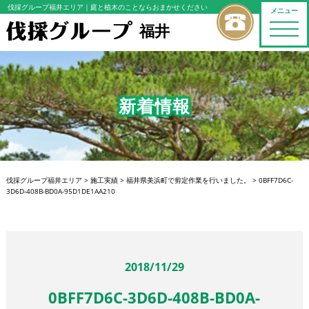
伐採グループ福井エリア
｜庭と植木のことならおまかせください
メニュー
福井
toggle
naviga
新着情報
伐採グループ福井エリア
>
施工実績
>
福井県美浜町で剪定作業を行いました。
>
0BFF7D6C-
3D6D-408B-BD0A-95D1DE1AA210
2018/11/29
0BFF7D6C-3D6D-408B-BD0A-