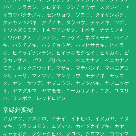
バイ、シラカシ、シロダモ、ジンチョウゲ、スダジイ、セ
イヨウバクチノキ、センリョウ、ソヨゴ、タイサンボク、
タチカンツバキ、タブノキ、タラヨウ、チャノキ、ツゲ、
トウネズミモチ、トキワマンサク、トベラ、ナナミノキ、
ナワシログミ、ナンテン、ニッケイ、ネズミモチ、ハイノ
キ、バクチノキ、ハクチョウゲ、ハマヒサカキ、ヒイラ
ギ、ヒイラギナンテン、ヒイラギモクセイ、ヒサカキ、ピ
ラカンサス、ビワ、プリペット、ベニカナメ、ベニカナメ
モチ、ボックスウッド、マサキ、マテバシイ、マホニアコ
ンヒューサ、マメツゲ、マンリョウ、モチノキ、モッコ
ク、ヤシ、ヤツデ、ヤブコウジ、ヤブツバキ、ヤブニッケ
イ、ヤマグルマ、ヤマモモ、ユーカリノキ、ユズ、ユズリ
ハ、リンボク、レッドロビン
常緑針葉樹
アカマツ、アスナロ、イチイ、イトヒバ、イヌガヤ、イヌ
マキ、ウラジロモミ、エゾマツ、カイヅカイブキ、カヤ、
キャラボク、クジャクヒバ、クロベ、クロマツ、コウヤマ