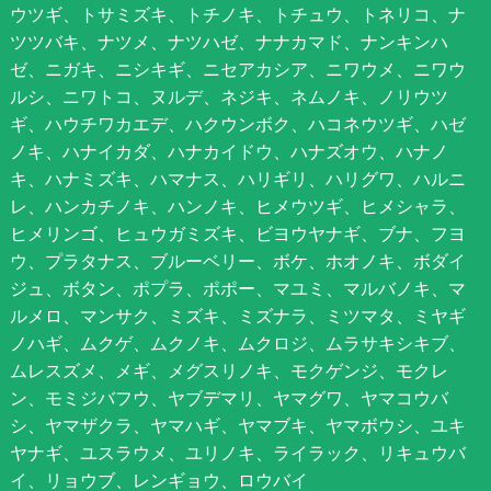
ウツギ、トサミズキ、トチノキ、トチュウ、トネリコ、ナ
ツツバキ、ナツメ、ナツハゼ、ナナカマド、ナンキンハ
ゼ、ニガキ、ニシキギ、ニセアカシア、ニワウメ、ニワウ
ルシ、ニワトコ、ヌルデ、ネジキ、ネムノキ、ノリウツ
ギ、ハウチワカエデ、ハクウンボク、ハコネウツギ、ハゼ
ノキ、ハナイカダ、ハナカイドウ、ハナズオウ、ハナノ
キ、ハナミズキ、ハマナス、ハリギリ、ハリグワ、ハルニ
レ、ハンカチノキ、ハンノキ、ヒメウツギ、ヒメシャラ、
ヒメリンゴ、ヒュウガミズキ、ビヨウヤナギ、ブナ、フヨ
ウ、プラタナス、ブルーベリー、ボケ、ホオノキ、ボダイ
ジュ、ボタン、ポプラ、ポポー、マユミ、マルバノキ、マ
ルメロ、マンサク、ミズキ、ミズナラ、ミツマタ、ミヤギ
ノハギ、ムクゲ、ムクノキ、ムクロジ、ムラサキシキブ、
ムレスズメ、メギ、メグスリノキ、モクゲンジ、モクレ
ン、モミジバフウ、ヤブデマリ、ヤマグワ、ヤマコウバ
シ、ヤマザクラ、ヤマハギ、ヤマブキ、ヤマボウシ、ユキ
ヤナギ、ユスラウメ、ユリノキ、ライラック、リキュウバ
イ、リョウブ、レンギョウ、ロウバイ