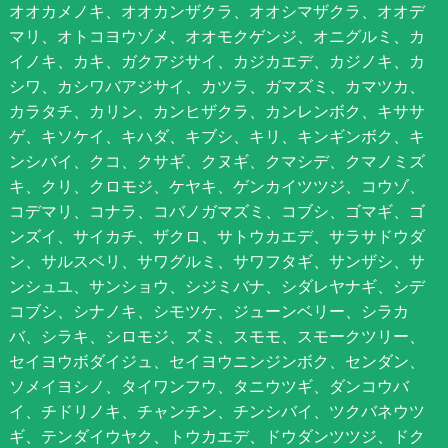
オオカメノキ、オオカンザクラ、オオシマザクラ、オオデ
マリ、オトコヨウゾメ、オオモクゲンジ、オニグルミ、カ
イノキ、カキ、ガクアジサイ、カジカエデ、カジノキ、カ
シワ、カシワバアジサイ、カツラ、ガマズミ、カマツカ、
カラタチ、カリン、カンヒザクラ、カンレンボク、キササ
ゲ、キソケイ、キハダ、キブシ、キリ、キンギンボク、キ
ンシバイ、クコ、クサギ、クヌギ、クマシデ、クマノミズ
キ、クリ、クロモジ、ケヤキ、ゲンカイツツジ、コウゾ、
コデマリ、コナラ、コバノガマズミ、コブシ、ゴマギ、ゴ
ンズイ、サイカチ、ザクロ、サトウカエデ、サラサドウダ
ン、サルスベリ、サワグルミ、サワフタギ、サンザシ、サ
ンシュユ、サンショウ、シジミバナ、シダレヤナギ、シデ
コブシ、シナノキ、シモツケ、ジューンベリー、シラカ
バ、シラキ、シロモジ、ズミ、スモモ、スモークツリー、
セイヨウボダイジュ、セイヨウニンジンボク、センダン、
ソメイヨシノ、タイワンフウ、タニウツギ、ダンコウバ
イ、チドリノキ、チャンチン、チンシバイ、ツクバネウツ
ギ、テンダイウヤク、トウカエデ、ドウダンツツジ、ドク