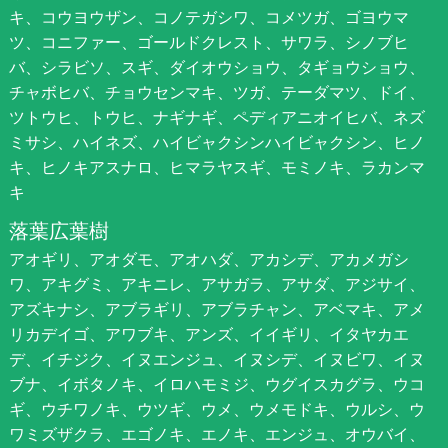
キ、コウヨウザン、コノテガシワ、コメツガ、ゴヨウマ
ツ、コニファー、ゴールドクレスト、サワラ、シノブヒ
バ、シラビソ、スギ、ダイオウショウ、タギョウショウ、
チャボヒバ、チョウセンマキ、ツガ、テーダマツ、ドイ、
ツトウヒ、トウヒ、ナギナギ、ペディアニオイヒバ、ネズ
ミサシ、ハイネズ、ハイビャクシンハイビャクシン、ヒノ
キ、ヒノキアスナロ、ヒマラヤスギ、モミノキ、ラカンマ
キ
落葉広葉樹
アオギリ、アオダモ、アオハダ、アカシデ、アカメガシ
ワ、アキグミ、アキニレ、アサガラ、アサダ、アジサイ、
アズキナシ、アブラギリ、アブラチャン、アベマキ、アメ
リカデイゴ、アワブキ、アンズ、イイギリ、イタヤカエ
デ、イチジク、イヌエンジュ、イヌシデ、イヌビワ、イヌ
ブナ、イボタノキ、イロハモミジ、ウグイスカグラ、ウコ
ギ、ウチワノキ、ウツギ、ウメ、ウメモドキ、ウルシ、ウ
ワミズザクラ、エゴノキ、エノキ、エンジュ、オウバイ、