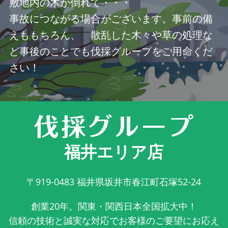
敷地内の木が倒れて・・・
事故につながる場合がございます。事前の備
えももちろん、 散乱した木々や草の処理な
ど事後のことでも伐採グループをご用命くだ
さい！
福井エリア店
〒919-0483
福井県坂井市春江町石塚52-24
創業20年。関東・関西日本全国拡大中！
信頼の技術と誠実な対応でお客様のご要望にお応え