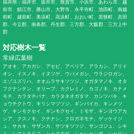
福井県：福井市、坂井市、敦賀市、小浜市、あわら市、越
前市、鯖江市、勝山市、大野市、永平寺町、池田町、南越
前町、越前町、美浜町、高浜町、おおい町、若狭町、吉田
郡、今立郡、南条郡、丹生郡、三方郡、大飯郡、三方上中
郡
対応樹木一覧
常緑広葉樹
アオキ、アカガシ、アセビ、アベリア、アラカシ、アリド
オシ、イスノキ、イヌツゲ、ウバメガシ、ウラジロガシ、
エゾユズリハ、オオムラサキツツジ、オガタマノキ、オタ
フクナンテン、オリーブ、カクレミノ、カゴノキ、カナメ
モチ、カラタチバナ、カラタネオガタマ、カンツバキ、キ
ョウチクトウ、キリシマツツジ、ギンバイカ、キンメツ
ゲ、キンモクセイ、ギンモクセイ、ミモザ、ギンヨウアカ
シア、クスノキ、クチナシ、クロガネモチ、ゲッケイジ
ュ、サカキ、サザンカ、サツキツツジ、サンゴジュ、シキ
ミ、シマトネリコ、シャクナゲ、シャシャンポ、シャリン