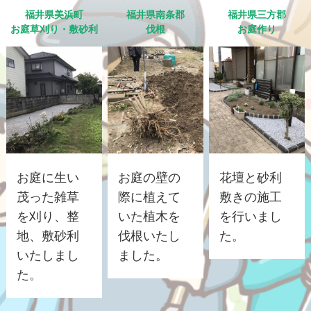
福井県美浜町
福井県南条郡
福井県三方郡
お庭草刈り・敷砂利
伐根
お庭作り
お庭に生い
お庭の壁の
花壇と砂利
茂った雑草
際に植えて
敷きの施工
を刈り、整
いた植木を
を行いまし
地、敷砂利
伐根いたし
た。
いたしまし
ました。
た。