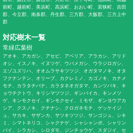
前町、越前町、美浜町、高浜町、おおい町、若狭町、吉田
郡、今立郡、南条郡、丹生郡、三方郡、大飯郡、三方上中
郡
対応樹木一覧
常緑広葉樹
アオキ、アカガシ、アセビ、アベリア、アラカシ、アリド
オシ、イスノキ、イヌツゲ、ウバメガシ、ウラジロガシ、
エゾユズリハ、オオムラサキツツジ、オガタマノキ、オタ
フクナンテン、オリーブ、カクレミノ、カゴノキ、カナメ
モチ、カラタチバナ、カラタネオガタマ、カンツバキ、キ
ョウチクトウ、キリシマツツジ、ギンバイカ、キンメツ
ゲ、キンモクセイ、ギンモクセイ、ミモザ、ギンヨウアカ
シア、クスノキ、クチナシ、クロガネモチ、ゲッケイジ
ュ、サカキ、サザンカ、サツキツツジ、サンゴジュ、シキ
ミ、シマトネリコ、シャクナゲ、シャシャンポ、シャリン
バイ、シラカシ、シロダモ、ジンチョウゲ、スダジイ、セ