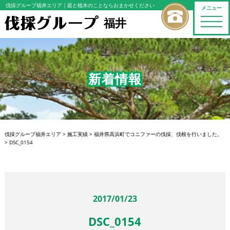
伐採グループ福井エリア
｜庭と植木のことならおまかせください
メニュー
福井
toggle
naviga
新着情報
伐採グループ福井エリア
>
施工実績
>
福井県高浜町でコニファーの伐採、伐根を行いました。
>
DSC_0154
2017/01/23
DSC_0154