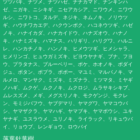
ツツバキ、ナツメ、ナツハゼ、ナナカマド、ナンキンハ
ゼ、ニガキ、ニシキギ、ニセアカシア、ニワウメ、ニワウ
ルシ、ニワトコ、ヌルデ、ネジキ、ネムノキ、ノリウツ
ギ、ハウチワカエデ、ハクウンボク、ハコネウツギ、ハゼ
ノキ、ハナイカダ、ハナカイドウ、ハナズオウ、ハナノ
キ、ハナミズキ、ハマナス、ハリギリ、ハリグワ、ハルニ
レ、ハンカチノキ、ハンノキ、ヒメウツギ、ヒメシャラ、
ヒメリンゴ、ヒュウガミズキ、ビヨウヤナギ、ブナ、フヨ
ウ、プラタナス、ブルーベリー、ボケ、ホオノキ、ボダイ
ジュ、ボタン、ポプラ、ポポー、マユミ、マルバノキ、マ
ルメロ、マンサク、ミズキ、ミズナラ、ミツマタ、ミヤギ
ノハギ、ムクゲ、ムクノキ、ムクロジ、ムラサキシキブ、
ムレスズメ、メギ、メグスリノキ、モクゲンジ、モクレ
ン、モミジバフウ、ヤブデマリ、ヤマグワ、ヤマコウバ
シ、ヤマザクラ、ヤマハギ、ヤマブキ、ヤマボウシ、ユキ
ヤナギ、ユスラウメ、ユリノキ、ライラック、リキュウバ
イ、リョウブ、レンギョウ、ロウバイ
落葉針葉樹