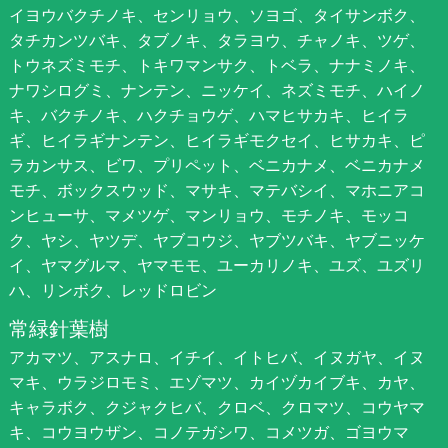
イヨウバクチノキ、センリョウ、ソヨゴ、タイサンボク、
タチカンツバキ、タブノキ、タラヨウ、チャノキ、ツゲ、
トウネズミモチ、トキワマンサク、トベラ、ナナミノキ、
ナワシログミ、ナンテン、ニッケイ、ネズミモチ、ハイノ
キ、バクチノキ、ハクチョウゲ、ハマヒサカキ、ヒイラ
ギ、ヒイラギナンテン、ヒイラギモクセイ、ヒサカキ、ピ
ラカンサス、ビワ、プリペット、ベニカナメ、ベニカナメ
モチ、ボックスウッド、マサキ、マテバシイ、マホニアコ
ンヒューサ、マメツゲ、マンリョウ、モチノキ、モッコ
ク、ヤシ、ヤツデ、ヤブコウジ、ヤブツバキ、ヤブニッケ
イ、ヤマグルマ、ヤマモモ、ユーカリノキ、ユズ、ユズリ
ハ、リンボク、レッドロビン
常緑針葉樹
アカマツ、アスナロ、イチイ、イトヒバ、イヌガヤ、イヌ
マキ、ウラジロモミ、エゾマツ、カイヅカイブキ、カヤ、
キャラボク、クジャクヒバ、クロベ、クロマツ、コウヤマ
キ、コウヨウザン、コノテガシワ、コメツガ、ゴヨウマ