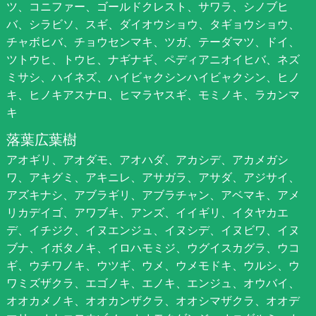
ツ、コニファー、ゴールドクレスト、サワラ、シノブヒ
バ、シラビソ、スギ、ダイオウショウ、タギョウショウ、
チャボヒバ、チョウセンマキ、ツガ、テーダマツ、ドイ、
ツトウヒ、トウヒ、ナギナギ、ペディアニオイヒバ、ネズ
ミサシ、ハイネズ、ハイビャクシンハイビャクシン、ヒノ
キ、ヒノキアスナロ、ヒマラヤスギ、モミノキ、ラカンマ
キ
落葉広葉樹
アオギリ、アオダモ、アオハダ、アカシデ、アカメガシ
ワ、アキグミ、アキニレ、アサガラ、アサダ、アジサイ、
アズキナシ、アブラギリ、アブラチャン、アベマキ、アメ
リカデイゴ、アワブキ、アンズ、イイギリ、イタヤカエ
デ、イチジク、イヌエンジュ、イヌシデ、イヌビワ、イヌ
ブナ、イボタノキ、イロハモミジ、ウグイスカグラ、ウコ
ギ、ウチワノキ、ウツギ、ウメ、ウメモドキ、ウルシ、ウ
ワミズザクラ、エゴノキ、エノキ、エンジュ、オウバイ、
オオカメノキ、オオカンザクラ、オオシマザクラ、オオデ