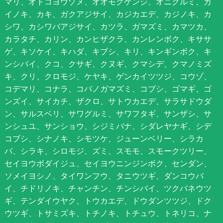
マリ、オトコヨウゾメ、オオモクゲンジ、オニグルミ、カ
イノキ、カキ、ガクアジサイ、カジカエデ、カジノキ、カ
シワ、カシワバアジサイ、カツラ、ガマズミ、カマツカ、
カラタチ、カリン、カンヒザクラ、カンレンボク、キササ
ゲ、キソケイ、キハダ、キブシ、キリ、キンギンボク、キ
ンシバイ、クコ、クサギ、クヌギ、クマシデ、クマノミズ
キ、クリ、クロモジ、ケヤキ、ゲンカイツツジ、コウゾ、
コデマリ、コナラ、コバノガマズミ、コブシ、ゴマギ、ゴ
ンズイ、サイカチ、ザクロ、サトウカエデ、サラサドウダ
ン、サルスベリ、サワグルミ、サワフタギ、サンザシ、サ
ンシュユ、サンショウ、シジミバナ、シダレヤナギ、シデ
コブシ、シナノキ、シモツケ、ジューンベリー、シラカ
バ、シラキ、シロモジ、ズミ、スモモ、スモークツリー、
セイヨウボダイジュ、セイヨウニンジンボク、センダン、
ソメイヨシノ、タイワンフウ、タニウツギ、ダンコウバ
イ、チドリノキ、チャンチン、チンシバイ、ツクバネウツ
ギ、テンダイウヤク、トウカエデ、ドウダンツツジ、ドク
ウツギ、トサミズキ、トチノキ、トチュウ、トネリコ、ナ