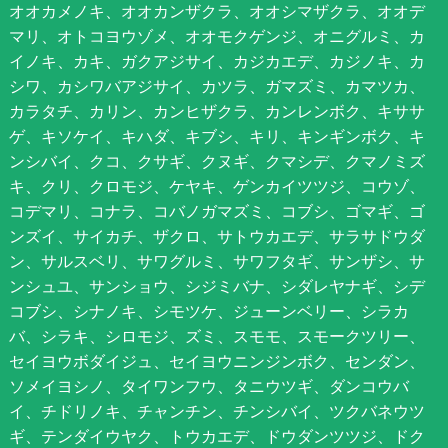
オオカメノキ、オオカンザクラ、オオシマザクラ、オオデ
マリ、オトコヨウゾメ、オオモクゲンジ、オニグルミ、カ
イノキ、カキ、ガクアジサイ、カジカエデ、カジノキ、カ
シワ、カシワバアジサイ、カツラ、ガマズミ、カマツカ、
カラタチ、カリン、カンヒザクラ、カンレンボク、キササ
ゲ、キソケイ、キハダ、キブシ、キリ、キンギンボク、キ
ンシバイ、クコ、クサギ、クヌギ、クマシデ、クマノミズ
キ、クリ、クロモジ、ケヤキ、ゲンカイツツジ、コウゾ、
コデマリ、コナラ、コバノガマズミ、コブシ、ゴマギ、ゴ
ンズイ、サイカチ、ザクロ、サトウカエデ、サラサドウダ
ン、サルスベリ、サワグルミ、サワフタギ、サンザシ、サ
ンシュユ、サンショウ、シジミバナ、シダレヤナギ、シデ
コブシ、シナノキ、シモツケ、ジューンベリー、シラカ
バ、シラキ、シロモジ、ズミ、スモモ、スモークツリー、
セイヨウボダイジュ、セイヨウニンジンボク、センダン、
ソメイヨシノ、タイワンフウ、タニウツギ、ダンコウバ
イ、チドリノキ、チャンチン、チンシバイ、ツクバネウツ
ギ、テンダイウヤク、トウカエデ、ドウダンツツジ、ドク