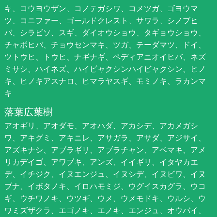
キ、コウヨウザン、コノテガシワ、コメツガ、ゴヨウマ
ツ、コニファー、ゴールドクレスト、サワラ、シノブヒ
バ、シラビソ、スギ、ダイオウショウ、タギョウショウ、
チャボヒバ、チョウセンマキ、ツガ、テーダマツ、ドイ、
ツトウヒ、トウヒ、ナギナギ、ペディアニオイヒバ、ネズ
ミサシ、ハイネズ、ハイビャクシンハイビャクシン、ヒノ
キ、ヒノキアスナロ、ヒマラヤスギ、モミノキ、ラカンマ
キ
落葉広葉樹
アオギリ、アオダモ、アオハダ、アカシデ、アカメガシ
ワ、アキグミ、アキニレ、アサガラ、アサダ、アジサイ、
アズキナシ、アブラギリ、アブラチャン、アベマキ、アメ
リカデイゴ、アワブキ、アンズ、イイギリ、イタヤカエ
デ、イチジク、イヌエンジュ、イヌシデ、イヌビワ、イヌ
ブナ、イボタノキ、イロハモミジ、ウグイスカグラ、ウコ
ギ、ウチワノキ、ウツギ、ウメ、ウメモドキ、ウルシ、ウ
ワミズザクラ、エゴノキ、エノキ、エンジュ、オウバイ、