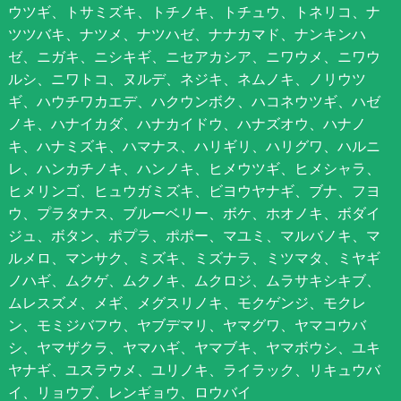
ウツギ、トサミズキ、トチノキ、トチュウ、トネリコ、ナ
ツツバキ、ナツメ、ナツハゼ、ナナカマド、ナンキンハ
ゼ、ニガキ、ニシキギ、ニセアカシア、ニワウメ、ニワウ
ルシ、ニワトコ、ヌルデ、ネジキ、ネムノキ、ノリウツ
ギ、ハウチワカエデ、ハクウンボク、ハコネウツギ、ハゼ
ノキ、ハナイカダ、ハナカイドウ、ハナズオウ、ハナノ
キ、ハナミズキ、ハマナス、ハリギリ、ハリグワ、ハルニ
レ、ハンカチノキ、ハンノキ、ヒメウツギ、ヒメシャラ、
ヒメリンゴ、ヒュウガミズキ、ビヨウヤナギ、ブナ、フヨ
ウ、プラタナス、ブルーベリー、ボケ、ホオノキ、ボダイ
ジュ、ボタン、ポプラ、ポポー、マユミ、マルバノキ、マ
ルメロ、マンサク、ミズキ、ミズナラ、ミツマタ、ミヤギ
ノハギ、ムクゲ、ムクノキ、ムクロジ、ムラサキシキブ、
ムレスズメ、メギ、メグスリノキ、モクゲンジ、モクレ
ン、モミジバフウ、ヤブデマリ、ヤマグワ、ヤマコウバ
シ、ヤマザクラ、ヤマハギ、ヤマブキ、ヤマボウシ、ユキ
ヤナギ、ユスラウメ、ユリノキ、ライラック、リキュウバ
イ、リョウブ、レンギョウ、ロウバイ