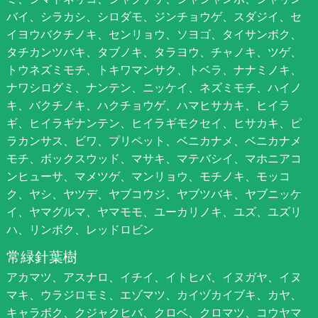
バイ、シラカシ、シロダモ、ジンチョウゲ、スダジイ、セ
イヨウバクチノキ、センリョウ、ソヨゴ、タイサンボク、
タチカンツバキ、タブノキ、タラヨウ、チャノキ、ツゲ、
トウネズミモチ、トキワマンサク、トベラ、ナナミノキ、
ナワシログミ、ナンテン、ニッケイ、ネズミモチ、ハイノ
キ、バクチノキ、ハクチョウゲ、ハマヒサカキ、ヒイラ
ギ、ヒイラギナンテン、ヒイラギモクセイ、ヒサカキ、ピ
ラカンサス、ビワ、プリペット、ベニカナメ、ベニカナメ
モチ、ボックスウッド、マサキ、マテバシイ、マホニアコ
ンヒューサ、マメツゲ、マンリョウ、モチノキ、モッコ
ク、ヤシ、ヤツデ、ヤブコウジ、ヤブツバキ、ヤブニッケ
イ、ヤマグルマ、ヤマモモ、ユーカリノキ、ユズ、ユズリ
ハ、リンボク、レッドロビン
常緑針葉樹
アカマツ、アスナロ、イチイ、イトヒバ、イヌガヤ、イヌ
マキ、ウラジロモミ、エゾマツ、カイヅカイブキ、カヤ、
キャラボク、クジャクヒバ、クロベ、クロマツ、コウヤマ