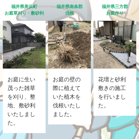
福井県美浜町
福井県南条郡
福井県三方郡
お庭草刈り・敷砂利
伐根
お庭作り
お庭に生い
お庭の壁の
花壇と砂利
茂った雑草
際に植えて
敷きの施工
を刈り、整
いた植木を
を行いまし
地、敷砂利
伐根いたし
た。
いたしまし
ました。
た。