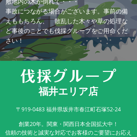
敷地内の木が倒れて・・・
事故につながる場合がございます。事前の備
えももちろん、 散乱した木々や草の処理な
ど事後のことでも伐採グループをご用命くだ
さい！
福井エリア店
〒919-0483
福井県坂井市春江町石塚52-24
創業20年。関東・関西日本全国拡大中！
信頼の技術と誠実な対応でお客様のご要望にお応え