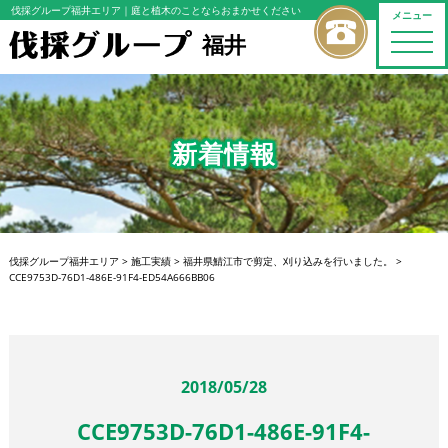
伐採グループ福井エリア
｜庭と植木のことならおまかせください
メニュー
福井
toggle
naviga
新着情報
伐採グループ福井エリア
>
施工実績
>
福井県鯖江市で剪定、刈り込みを行いました。
>
CCE9753D-76D1-486E-91F4-ED54A666BB06
2018/05/28
CCE9753D-76D1-486E-91F4-