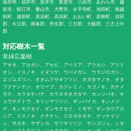
福井県：福井市、坂井市、敦賀市、小浜市、あわら市、越
前市、鯖江市、勝山市、大野市、永平寺町、池田町、南越
前町、越前町、美浜町、高浜町、おおい町、若狭町、吉田
郡、今立郡、南条郡、丹生郡、三方郡、大飯郡、三方上中
郡
対応樹木一覧
常緑広葉樹
アオキ、アカガシ、アセビ、アベリア、アラカシ、アリド
オシ、イスノキ、イヌツゲ、ウバメガシ、ウラジロガシ、
エゾユズリハ、オオムラサキツツジ、オガタマノキ、オタ
フクナンテン、オリーブ、カクレミノ、カゴノキ、カナメ
モチ、カラタチバナ、カラタネオガタマ、カンツバキ、キ
ョウチクトウ、キリシマツツジ、ギンバイカ、キンメツ
ゲ、キンモクセイ、ギンモクセイ、ミモザ、ギンヨウアカ
シア、クスノキ、クチナシ、クロガネモチ、ゲッケイジ
ュ、サカキ、サザンカ、サツキツツジ、サンゴジュ、シキ
ミ、シマトネリコ、シャクナゲ、シャシャンポ、シャリン